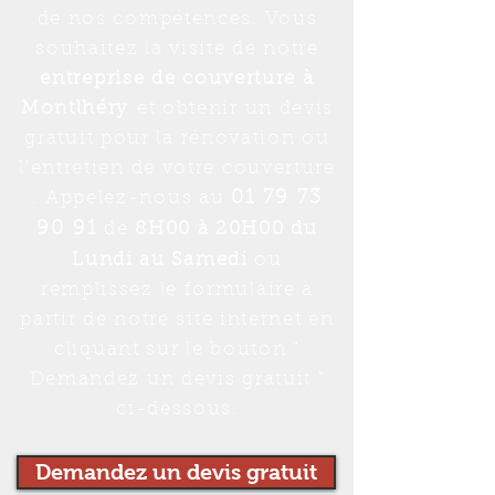
de nos compétences. Vous
souhaitez la visite de notre
entreprise de couverture à
Montlhéry
et obtenir un devis
gratuit pour la rénovation ou
l'entretien de votre couverture
. Appelez-nous au
01 79 73
90 91
de
8H00 à 20H00 du
Lundi au Samedi
ou
remplissez le formulaire à
partir de notre site internet en
cliquant sur le bouton "
Demandez un devis gratuit "
ci-dessous.
Demandez un devis gratuit